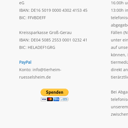
eG
16:00h u
IBAN: DE16 5019 0000 4302 4153 45
13:00h i
BIC: FFVBDEFF
telefoni
abgegeb
Kreissparkasse Groß-Gerau
Fällen (N
IBAN: DE04 5085 2553 0001 0232 41
unter ei
BIC: HELADEF1GRG
auf uns
können, 
PayPal
tiermedi
Konto: info@tierheim-
direkt a
ruesselsheim.de
tierärztl
Bei Abga
telefoni
unserem 
zwischen