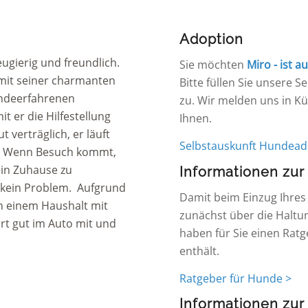
Adoption
ugierig und freundlich.
Sie möchten
Miro - ist a
t mit seiner charmanten
Bitte füllen Sie unsere 
undeerfahrenen
zu. Wir melden uns in Kü
 er die Hilfestellung
Ihnen.
t verträglich, er läuft
Selbstauskunft Hundead
.
Wenn Besuch kommt,
ein Zuhause zu
Informationen zu
h kein Problem.
Aufgrund
Damit beim Einzug Ihres n
in einem Haushalt mit
zunächst über die Haltun
hrt gut im Auto mit und
haben für Sie einen Ratge
enthält.
Ratgeber für Hunde >
Informationen zur