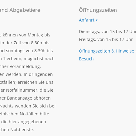
und Abgabetiere
Öffnungszeiten
Anfahrt >
Dienstags, von 15 bis 17 Uh
e können von Montag bis
Freitags, von 15 bis 17 Uhr
in der Zeit von 8:30h bis
nd sonntags von 8:30h bis
Öffnungszeiten & Hinweise 
m Tierheim, möglichst nach
Besuch
scher Voranmeldung,
en werden. In dringenden
otfällen) erreichen Sie uns
ner Notfallnummer, die Sie
erer Bandansage abhören
Nachts wenden Sie sich bei
zinischen Notfällen bitte
n die hier angegebenen
ichen Notdienste.