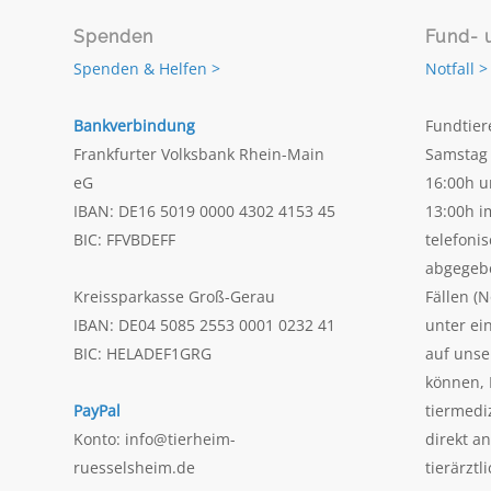
Spenden
Fund- 
Spenden & Helfen >
Notfall >
Bankverbindung
Fundtier
Frankfurter Volksbank Rhein-Main
Samstag 
eG
16:00h u
IBAN: DE16 5019 0000 4302 4153 45
13:00h i
BIC: FFVBDEFF
telefoni
abgegeb
Kreissparkasse Groß-Gerau
Fällen (N
IBAN: DE04 5085 2553 0001 0232 41
unter ei
BIC: HELADEF1GRG
auf uns
können, 
PayPal
tiermedi
Konto: info@tierheim-
direkt a
ruesselsheim.de
tierärztl