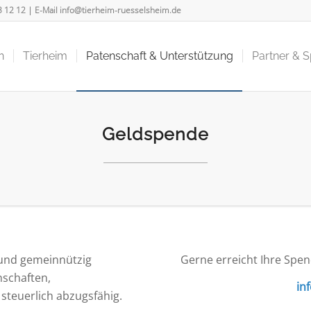
3 12 12
| E-Mail
info@tierheim-ruesselsheim.de
n
Tierheim
Patenschaft & Unterstützung
Partner & 
Geldspende
 und gemeinnützig
Gerne erreicht Ihre Spen
nschaften,
in
 steuerlich abzugsfähig.