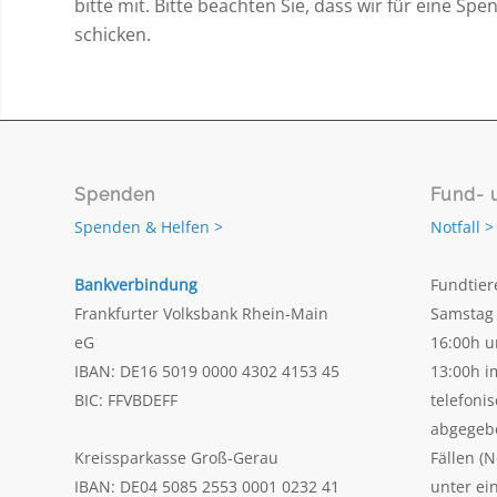
bitte mit. Bitte beachten Sie, dass wir für eine Spe
schicken.
Spenden
Fund- 
Spenden & Helfen >
Notfall >
Bankverbindung
Fundtier
Frankfurter Volksbank Rhein-Main
Samstag 
eG
16:00h u
IBAN: DE16 5019 0000 4302 4153 45
13:00h i
BIC: FFVBDEFF
telefoni
abgegeb
Kreissparkasse Groß-Gerau
Fällen (N
IBAN: DE04 5085 2553 0001 0232 41
unter ei