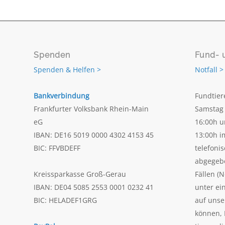
Spenden
Fund- 
Spenden & Helfen >
Notfall >
Bankverbindung
Fundtier
Frankfurter Volksbank Rhein-Main
Samstag 
eG
16:00h u
IBAN: DE16 5019 0000 4302 4153 45
13:00h i
BIC: FFVBDEFF
telefoni
abgegeb
Kreissparkasse Groß-Gerau
Fällen (N
IBAN: DE04 5085 2553 0001 0232 41
unter ei
BIC: HELADEF1GRG
auf uns
können, 