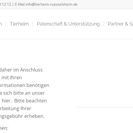
3 12 12
| E-Mail
info@tierheim-ruesselsheim.de
n
Tierheim
Patenschaft & Unterstützung
Partner & 
 daher im Anschluss
 mit Ihren
formationen benötigen
 sich bitte an unser
 hier. Bitte beachten
arbeitung Ihrer
ungsgebühr erheben.
nen: