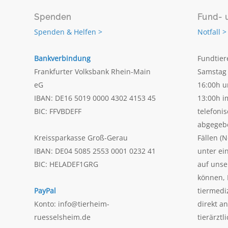
Spenden
Fund- 
Spenden & Helfen >
Notfall >
Bankverbindung
Fundtier
Frankfurter Volksbank Rhein-Main
Samstag 
eG
16:00h u
IBAN: DE16 5019 0000 4302 4153 45
13:00h i
BIC: FFVBDEFF
telefoni
abgegeb
Kreissparkasse Groß-Gerau
Fällen (N
IBAN: DE04 5085 2553 0001 0232 41
unter ei
BIC: HELADEF1GRG
auf uns
können, 
PayPal
tiermedi
Konto: info@tierheim-
direkt a
ruesselsheim.de
tierärztl