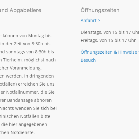
und Abgabetiere
Öffnungszeiten
Anfahrt >
Dienstags, von 15 bis 17 Uh
e können von Montag bis
Freitags, von 15 bis 17 Uhr
in der Zeit von 8:30h bis
nd sonntags von 8:30h bis
Öffnungszeiten & Hinweise 
m Tierheim, möglichst nach
Besuch
scher Voranmeldung,
en werden. In dringenden
otfällen) erreichen Sie uns
ner Notfallnummer, die Sie
erer Bandansage abhören
Nachts wenden Sie sich bei
zinischen Notfällen bitte
n die hier angegebenen
ichen Notdienste.