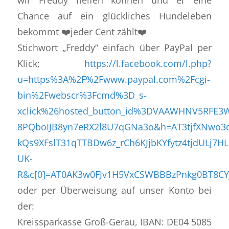
Chance auf ein glückliches Hundeleben
bekommt ❤️jeder Cent zählt❤️
Stichwort „Freddy“ einfach über PayPal per
Klick;
https://l.facebook.com/l.php?
u=https%3A%2F%2Fwww.paypal.com%2Fcgi-
bin%2Fwebscr%3Fcmd%3D_s-
xclick%26hosted_button_id%3DVAAWHNV5RFE3
8PQboIJB8yn7eRX2l8U7qGNa3o&h=AT3tjfXNwo3d
kQs9XFslT31qTTBDw6z_rCh6KJjbKYfytz4tjdULj7H
UK-
R&c[0]=AT0AK3w0FJv1H5VxCSWBBBzPnkg0BT8CY
oder per Überweisung auf unser Konto bei
der:
Kreissparkasse Groß-Gerau, IBAN: DE04 5085