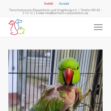
Notfall
Kontakt
Tierschutzverein Rüsselsheim und Umgebung e.V. | Telefon
06142 -
3 12 12
| E-Mail
info@tierheim-ruesselsheim.de