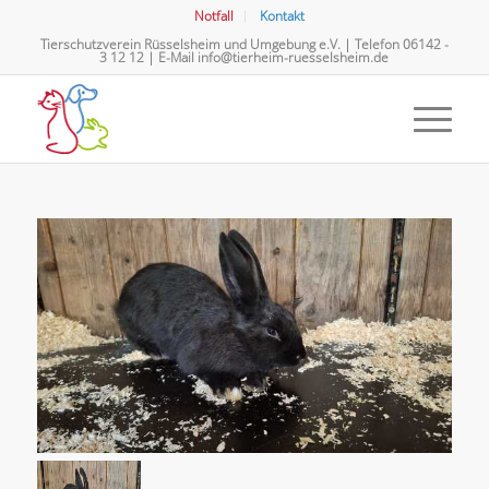
Notfall
Kontakt
Tierschutzverein Rüsselsheim und Umgebung e.V. | Telefon
06142 -
3 12 12
| E-Mail
info@tierheim-ruesselsheim.de