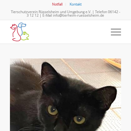
Notfall
Kontakt
Tierschutzverein Rüsselsheim und Umgebung e.V. | Telefon
06142 -
3 12 12
| E-Mail
info@tierheim-ruesselsheim.de